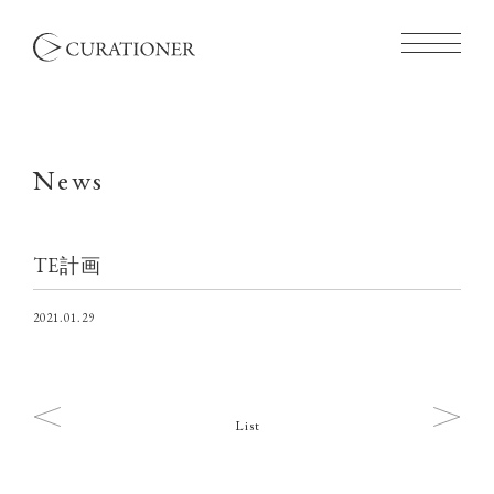
News
TE計画
2021.01.29
List