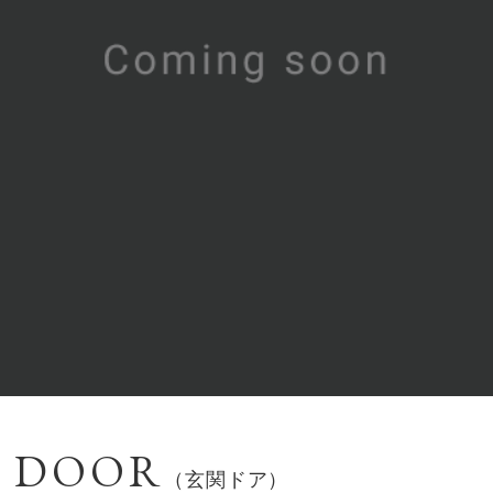
 DOOR
（⽞関ドア）