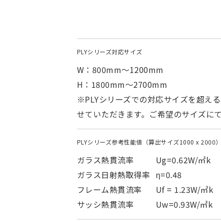
PLYシリーズ対応サイズ
W：800mm〜1200mm
H：1800mm〜2700mm
※PLYシリーズでの対応サイズを超え
せていただきます。ご希望のサイズに
PLYシリーズ参考性能値（算出サイズ1000 x 2000
ガラス熱貫流率
Ug=0.62W/㎡k
ガラス日射熱取得率
η=0.48
フレーム熱貫流率
Uf = 1.23W/㎡k
サッシ熱貫流率
Uw=0.93W/㎡k